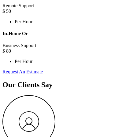
Remote Support
$
50
Per Hour
In-Home Or
Business Support
$
80
Per Hour
Request An Estimate
Our Clients Say